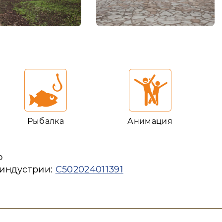
Рыбалка
Анимация
ю
 индустрии:
С502024011391